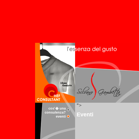
cos'� una
consulenza?
eventi