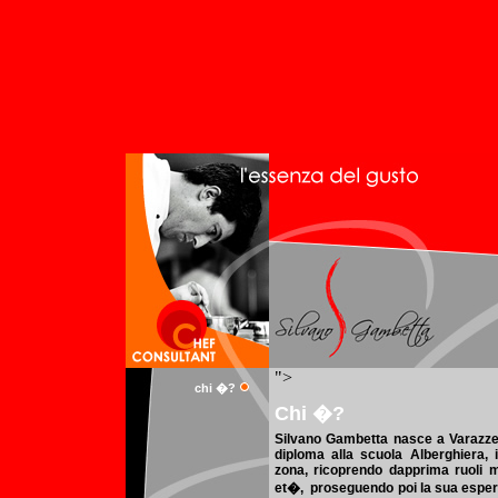
chi �?