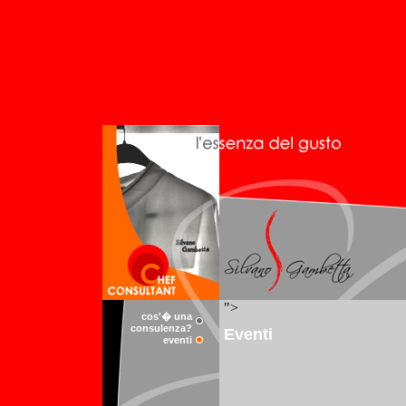
cos'� una
consulenza?
eventi